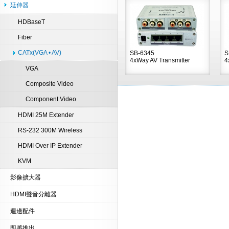
延伸器
HDBaseT
Fiber
CATx(VGA • AV)
SB-6345
S
4xWay AV Transmitter
4
VGA
Composite Video
Component Video
HDMI 25M Extender
RS-232 300M Wireless
HDMI Over IP Extender
KVM
影像擴大器
HDMI聲音分離器
週邊配件
即將推出