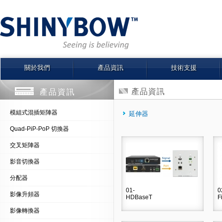
關於我們
產品資訊
技術支援
產品資訊
產品資訊
模組式混插矩陣器
延伸器
Quad-PiP-PoP 切換器
交叉矩陣器
影音切換器
分配器
01-
0
影像升頻器
HDBaseT
F
影像轉換器