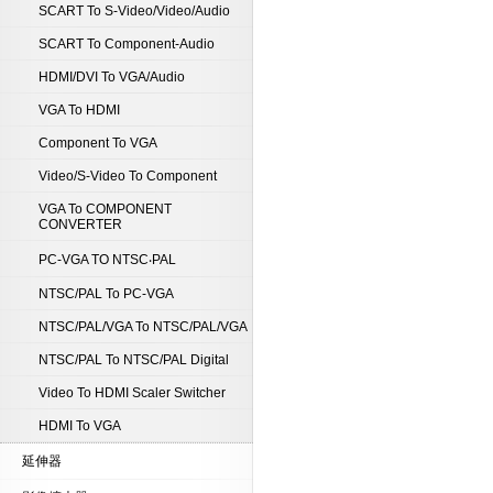
SCART To S-Video/Video/Audio
SCART To Component-Audio
HDMI/DVI To VGA/Audio
VGA To HDMI
Component To VGA
Video/S-Video To Component
VGA To COMPONENT
CONVERTER
PC-VGA TO NTSC‧PAL
NTSC/PAL To PC-VGA
NTSC/PAL/VGA To NTSC/PAL/VGA
NTSC/PAL To NTSC/PAL Digital
Video To HDMI Scaler Switcher
HDMI To VGA
延伸器