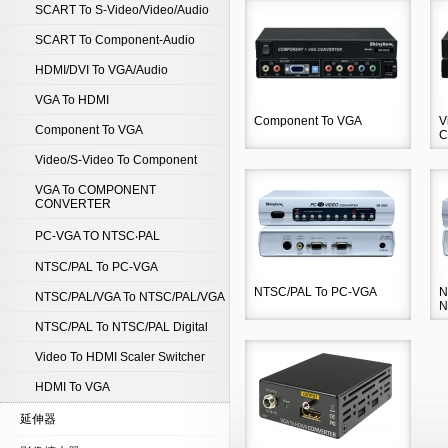
SCART To S-Video/Video/Audio
SCART To Component-Audio
HDMI/DVI To VGA/Audio
VGA To HDMI
Component To VGA
V
Component To VGA
C
Video/S-Video To Component
VGA To COMPONENT
CONVERTER
PC-VGA TO NTSC‧PAL
NTSC/PAL To PC-VGA
NTSC/PAL To PC-VGA
N
NTSC/PAL/VGA To NTSC/PAL/VGA
N
NTSC/PAL To NTSC/PAL Digital
Video To HDMI Scaler Switcher
HDMI To VGA
延伸器