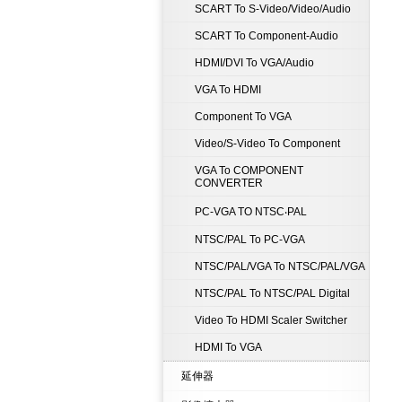
SCART To S-Video/Video/Audio
SCART To Component-Audio
HDMI/DVI To VGA/Audio
VGA To HDMI
Component To VGA
Video/S-Video To Component
VGA To COMPONENT
CONVERTER
PC-VGA TO NTSC‧PAL
NTSC/PAL To PC-VGA
NTSC/PAL/VGA To NTSC/PAL/VGA
NTSC/PAL To NTSC/PAL Digital
Video To HDMI Scaler Switcher
HDMI To VGA
延伸器