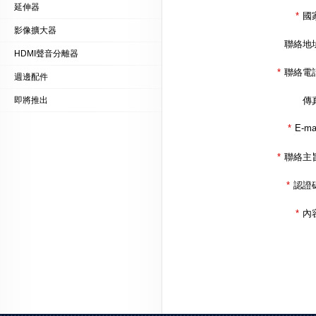
延伸器
*
國
影像擴大器
聯絡地
HDMI聲音分離器
*
聯絡電
週邊配件
即將推出
傳
*
E-ma
*
聯絡主
*
認證
*
內