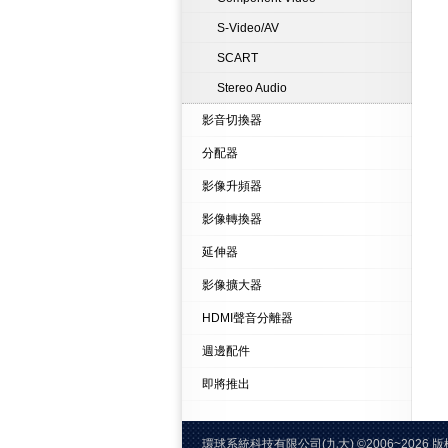
S-Video/AV
SCART
Stereo Audio
影音切換器
分配器
影像升頻器
影像轉換器
延伸器
影像擴大器
HDMI聲音分離器
週邊配件
即將推出
環球系統科技有限公司(九大)
©2006~20