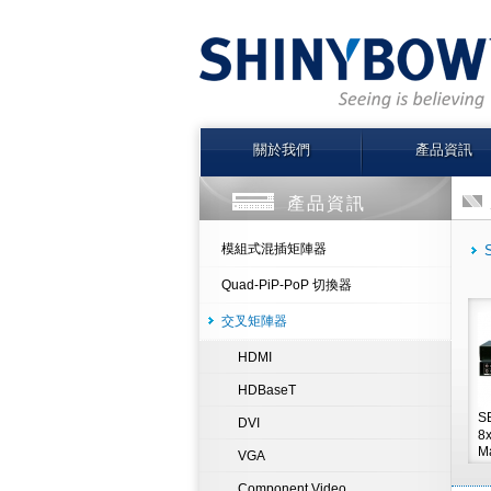
關於我們
產品資訊
產品資訊
模組式混插矩陣器
Quad-PiP-PoP 切換器
交叉矩陣器
HDMI
HDBaseT
S
DVI
8x
Ma
VGA
Component Video