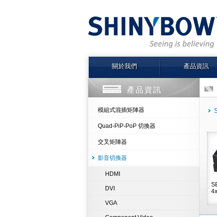
關於我們
產品資訊
產品資訊
模組式混插矩陣器
Quad-PiP-PoP 切換器
交叉矩陣器
影音切換器
HDMI
S
DVI
4x
VGA