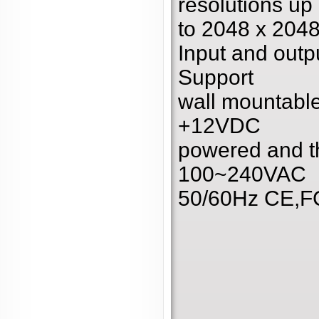
resolutions up
to 2048 x 204
Input and outp
Support
wall mountable 
+12VDC
powered and th
100~240VAC
50/60Hz CE,FC