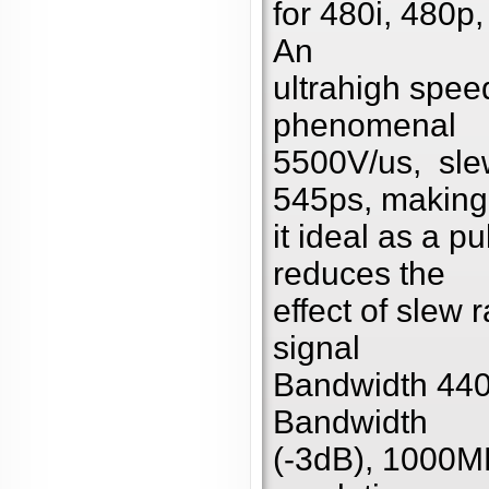
for 480i, 480p
An
ultrahigh spee
phenomenal
5500V/us, slew 
545ps, making
it ideal as a p
reduces the
effect of slew r
signal
Bandwidth 440
Bandwidth
(-3dB), 1000M